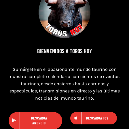
8 de agosto de 2026
TOROS MAGALLON 8 AGOSTO 2026
BIENVENIDOS A TOROS HOY
Sumérgete en el apasionante mundo taurino con
nuestro completo calendario con cientos de eventos
taurinos, desde encierros hasta corridas y
espectáculos, transmisiones en directo y las últimas
noticias del mundo taurino.
DESCARGA
DESCARGA IOS
ANDROID