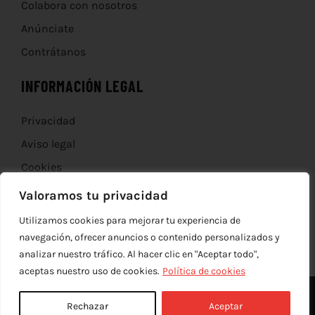
Colabora con nosotros
Anúnciate
Contrátanos
INFORMACIÓN LEGAL
Privacidad
Aviso legal
Cookies
Devoluciones
Valoramos tu privacidad
Utilizamos cookies para mejorar tu experiencia de
navegación, ofrecer anuncios o contenido personalizados y
analizar nuestro tráfico. Al hacer clic en "Aceptar todo",
aceptas nuestro uso de cookies.
Política de cookies
Rechazar
Aceptar
© Copyright 2012 - 2026 |
edev
| Todos los derechos reservados