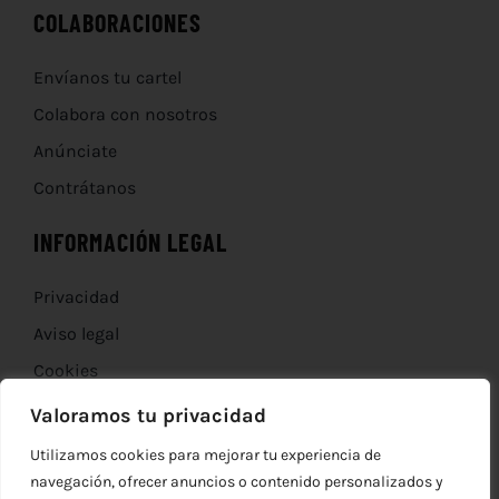
COLABORACIONES
Envíanos tu cartel
Colabora con nosotros
Anúnciate
Contrátanos
INFORMACIÓN LEGAL
Privacidad
Aviso legal
Cookies
Devoluciones
Valoramos tu privacidad
Utilizamos cookies para mejorar tu experiencia de
navegación, ofrecer anuncios o contenido personalizados y