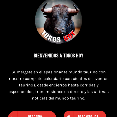
9 de agosto de 2026
BIENVENIDOS A TOROS HOY
TOROS NAVAS DE SAN JUAN 9 AGOSTO
2026
Sumérgete en el apasionante mundo taurino con
nuestro completo calendario con cientos de eventos
taurinos, desde encierros hasta corridas y
espectáculos, transmisiones en directo y las últimas
noticias del mundo taurino.
DESCARGA
DESCARGA IOS