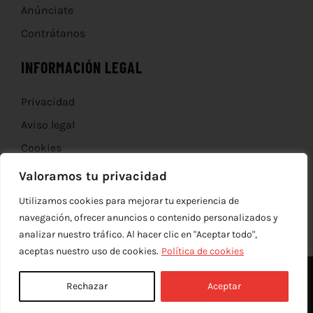
Anúnciate
Contrátanos
INFORMACIÓN LEGAL
Privacidad
Aviso legal
Cookies
Devoluciones
Valoramos tu privacidad
Utilizamos cookies para mejorar tu experiencia de
navegación, ofrecer anuncios o contenido personalizados y
analizar nuestro tráfico. Al hacer clic en "Aceptar todo",
aceptas nuestro uso de cookies.
Política de cookies
Rechazar
Aceptar
© Copyright 2012 - 2026 |
edev
| Todos los derechos reservados