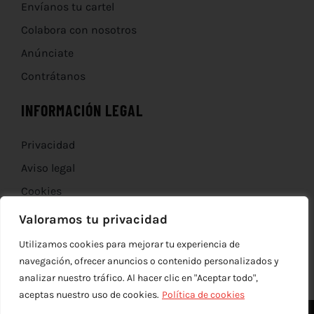
Envíanos tu cartel
Colabora con nosotros
Anúnciate
Contrátanos
INFORMACIÓN LEGAL
Privacidad
Aviso legal
Cookies
Devoluciones
Valoramos tu privacidad
Utilizamos cookies para mejorar tu experiencia de
navegación, ofrecer anuncios o contenido personalizados y
analizar nuestro tráfico. Al hacer clic en "Aceptar todo",
aceptas nuestro uso de cookies.
Política de cookies