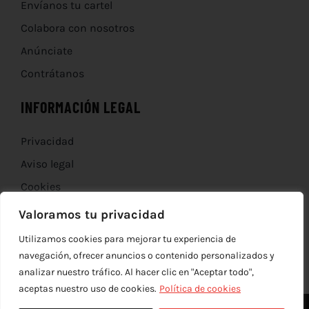
Envíanos tu cartel
Colabora con nosotros
Anúnciate
Contrátanos
INFORMACIÓN LEGAL
Privacidad
Aviso legal
Cookies
Devoluciones
Valoramos tu privacidad
Utilizamos cookies para mejorar tu experiencia de
navegación, ofrecer anuncios o contenido personalizados y
analizar nuestro tráfico. Al hacer clic en "Aceptar todo",
aceptas nuestro uso de cookies.
Política de cookies