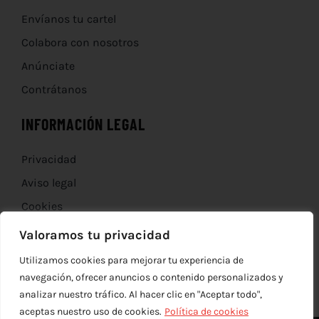
Envíanos tu cartel
Colabora con nosotros
Anúnciate
Contrátanos
INFORMACIÓN LEGAL
Privacidad
Aviso legal
Cookies
Devoluciones
Valoramos tu privacidad
Utilizamos cookies para mejorar tu experiencia de
navegación, ofrecer anuncios o contenido personalizados y
analizar nuestro tráfico. Al hacer clic en "Aceptar todo",
aceptas nuestro uso de cookies.
Política de cookies