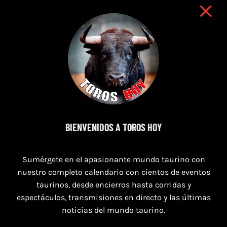
8 de agosto de 2026
BIENVENIDOS A TOROS HOY
TOROS SAN AGUSTÍN Y SAN MARCOS
Sumérgete en el apasionante mundo taurino con
CASTELLÓN DEL 8 AL 10 DE AGOSTO 2026
nuestro completo calendario con cientos de eventos
taurinos, desde encierros hasta corridas y
espectáculos, transmisiones en directo y las últimas
noticias del mundo taurino.