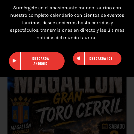
Sumérgete en el apasionante mundo taurino con
nuestro completo calendario con cientos de eventos
taurinos, desde encierros hasta corridas y
espectáculos, transmisiones en directo y las últimas
8 de agosto de 2026
noticias del mundo taurino.
TOROS SAN AGUSTÍN Y SAN MARCOS
CASTELLÓN DEL 8 AL 10 DE AGOSTO 2026
DESCARGA
DESCARGA IOS
ANDROID