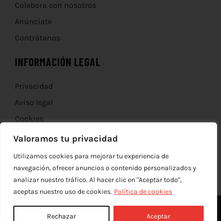
Colabora con nosotros
Anúnciate
Contrátanos
INFORMACIÓN LEGAL
Privacidad
Aviso legal
Cookies
Devoluciones
Valoramos tu privacidad
Utilizamos cookies para mejorar tu experiencia de
navegación, ofrecer anuncios o contenido personalizados y
analizar nuestro tráfico. Al hacer clic en "Aceptar todo",
aceptas nuestro uso de cookies.
Política de cookies
Rechazar
Aceptar
© Copyright 2012 - 2026 |
edev
| Todos los derechos reservados