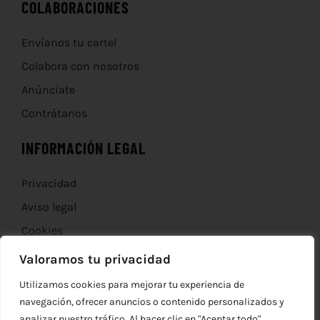
COLABORACIONES
Envíanos tu cartel
Colabora con nosotros
Anúnciate
Contrátanos
INFORMACIÓN LEGAL
Privacidad
Aviso legal
Cookies
Devoluciones
Valoramos tu privacidad
Utilizamos cookies para mejorar tu experiencia de
navegación, ofrecer anuncios o contenido personalizados y
analizar nuestro tráfico. Al hacer clic en "Aceptar todo",