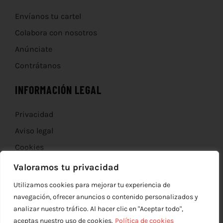
Envíanos tu cartel
Colabora con nosotros
Anúnciate
Contrátanos
INFORMACIÓN LEGAL
Privacidad
Aviso legal
Cookies
Devoluciones
Valoramos tu privacidad
Utilizamos cookies para mejorar tu experiencia de
navegación, ofrecer anuncios o contenido personalizados y
analizar nuestro tráfico. Al hacer clic en "Aceptar todo",
aceptas nuestro uso de cookies.
Política de cookies