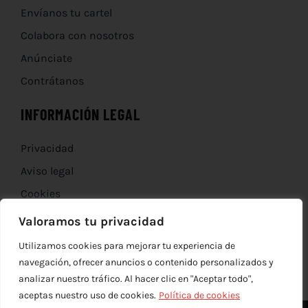
Envíanos tu cartel
Colabora con nosotros
Anúnciate
Contrátanos
INFORMACIÓN LEGAL
Privacidad
Aviso legal
Cookies
Devoluciones
Valoramos tu privacidad
Utilizamos cookies para mejorar tu experiencia de
navegación, ofrecer anuncios o contenido personalizados y
analizar nuestro tráfico. Al hacer clic en "Aceptar todo",
aceptas nuestro uso de cookies.
Política de cookies