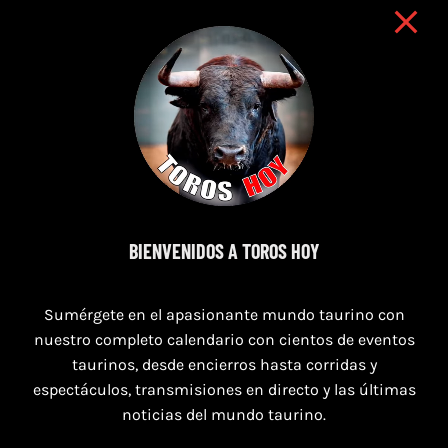
8 de agosto de 2026
BIENVENIDOS A TOROS HOY
TOROS SAN AGUSTÍN Y SAN MARCOS
Sumérgete en el apasionante mundo taurino con
CASTELLÓN DEL 8 AL 10 DE AGOSTO 2026
nuestro completo calendario con cientos de eventos
taurinos, desde encierros hasta corridas y
espectáculos, transmisiones en directo y las últimas
noticias del mundo taurino.