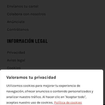
Envíanos tu cartel
Colabora con nosotros
Anúnciate
Contrátanos
INFORMACIÓN LEGAL
Privacidad
Aviso legal
Cookies
Devoluciones
Valoramos tu privacidad
Utilizamos cookies para mejorar tu experiencia de
navegación, ofrecer anuncios o contenido personalizados y
analizar nuestro tráfico. Al hacer clic en "Aceptar todo",
aceptas nuestro uso de cookies.
Política de cookies