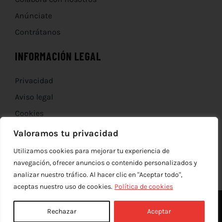
Anúnciate
Contrátanos
INFORMACIÓN LEGAL
Privacidad
Aviso legal
Cookies
Devoluciones
Valoramos tu privacidad
Utilizamos cookies para mejorar tu experiencia de
navegación, ofrecer anuncios o contenido personalizados y
analizar nuestro tráfico. Al hacer clic en "Aceptar todo",
aceptas nuestro uso de cookies.
Política de cookies
Rechazar
Aceptar
© Copyright 2012 - 2026 |
edev
| Todos los derechos reservados