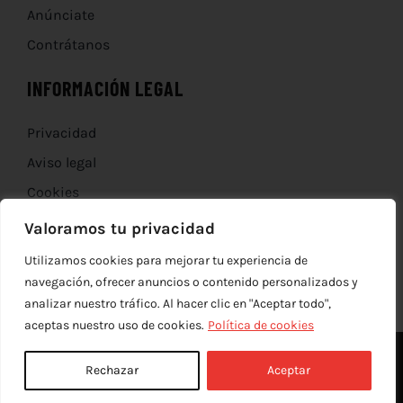
Anúnciate
Contrátanos
INFORMACIÓN LEGAL
Privacidad
Aviso legal
Cookies
Devoluciones
Valoramos tu privacidad
Utilizamos cookies para mejorar tu experiencia de
navegación, ofrecer anuncios o contenido personalizados y
analizar nuestro tráfico. Al hacer clic en "Aceptar todo",
aceptas nuestro uso de cookies.
Política de cookies
Rechazar
Aceptar
© Copyright 2012 - 2026 |
edev
| Todos los derechos reservados