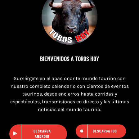
8 de agosto de 2026
TOROS SAN AGUSTÍN Y SAN MARCOS
BIENVENIDOS A TOROS HOY
CASTELLÓN DEL 8 AL 10 DE AGOSTO 2026
Sumérgete en el apasionante mundo taurino con
nuestro completo calendario con cientos de eventos
taurinos, desde encierros hasta corridas y
espectáculos, transmisiones en directo y las últimas
noticias del mundo taurino.
DESCARGA
DESCARGA IOS
ANDROID