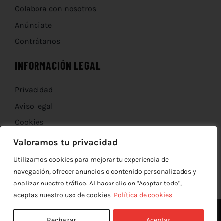
Colabora con nosotros
Anúnciate
Contrátanos
INFORMACIÓN LEGAL
Privacidad
Aviso legal
Cookies
Devoluciones
Valoramos tu privacidad
Utilizamos cookies para mejorar tu experiencia de
navegación, ofrecer anuncios o contenido personalizados y
analizar nuestro tráfico. Al hacer clic en "Aceptar todo",
aceptas nuestro uso de cookies.
Política de cookies
Rechazar
Aceptar
© Copyright 2012 - 2026 |
edev
| Todos los derechos reservados