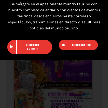
Sumérgete en el apasionante mundo taurino con
nuestro completo calendario con cientos de eventos
taurinos, desde encierros hasta corridas y
16 de agosto de 2026
espectáculos, transmisiones en directo y las últimas
noticias del mundo taurino.
TOROS HERRERA DEL DUQUE 16 AGOSTO
2026.
DESCARGA
DESCARGA IOS
ANDROID