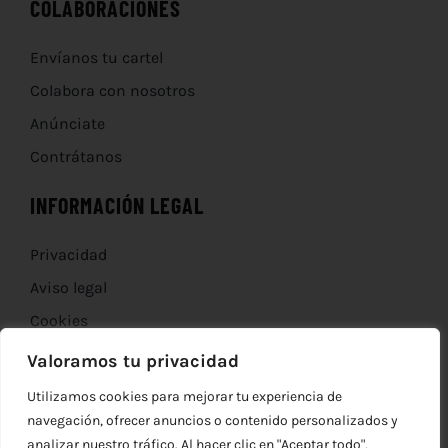
COLABORACIONES
Envíanos tu cartel
Colabora con nosotros
Anúnciate
Contrátanos
INFORMACIÓN LEGAL
Privacidad
Aviso legal
Cookies
Devoluciones
Valoramos tu privacidad
Utilizamos cookies para mejorar tu experiencia de
navegación, ofrecer anuncios o contenido personalizados y
analizar nuestro tráfico. Al hacer clic en "Aceptar todo",