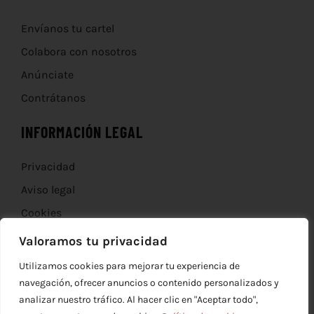
Envíanos tu cartel
Colabora con nosotros
Anúnciate
Contrátanos
INFORMACIÓN LEGAL
Privacidad
Aviso legal
Cookies
Devoluciones
Valoramos tu privacidad
Utilizamos cookies para mejorar tu experiencia de
navegación, ofrecer anuncios o contenido personalizados y
analizar nuestro tráfico. Al hacer clic en "Aceptar todo",