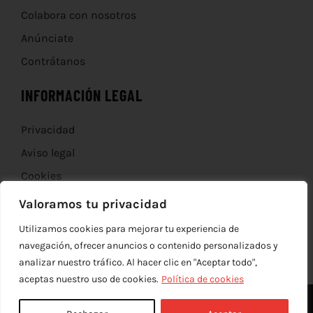
Colabora con nosotros
Anúnciate
Contrátanos
INFORMACIÓN LEGAL
Privacidad
Aviso legal
Cookies
Devoluciones
Valoramos tu privacidad
Utilizamos cookies para mejorar tu experiencia de
navegación, ofrecer anuncios o contenido personalizados y
analizar nuestro tráfico. Al hacer clic en "Aceptar todo",
aceptas nuestro uso de cookies.
Política de cookies