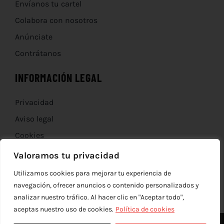
Envíanos tu cartel
Colabora con nosotros
Anúnciate
Contrátanos
INFORMACIÓN LEGAL
Privacidad
Aviso legal
Cookies
Devoluciones
Valoramos tu privacidad
Utilizamos cookies para mejorar tu experiencia de
navegación, ofrecer anuncios o contenido personalizados y
analizar nuestro tráfico. Al hacer clic en "Aceptar todo",
aceptas nuestro uso de cookies.
Política de cookies