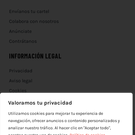
Envíanos tu cartel
Colabora con nosotros
Anúnciate
Contrátanos
INFORMACIÓN LEGAL
Privacidad
Aviso legal
Cookies
Devoluciones
Valoramos tu privacidad
Utilizamos cookies para mejorar tu experiencia de
navegación, ofrecer anuncios o contenido personalizados y
analizar nuestro tráfico. Al hacer clic en "Aceptar todo",