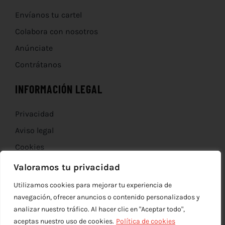
Envíanos tu cartel
Colabora con nosotros
Anúnciate
Contrátanos
INFORMACIÓN LEGAL
Privacidad
Aviso legal
Cookies
Devoluciones
Valoramos tu privacidad
Utilizamos cookies para mejorar tu experiencia de
navegación, ofrecer anuncios o contenido personalizados y
analizar nuestro tráfico. Al hacer clic en "Aceptar todo",
aceptas nuestro uso de cookies.
Política de cookies