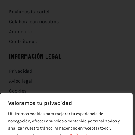
Envíanos tu cartel
Colabora con nosotros
Anúnciate
Contrátanos
INFORMACIÓN LEGAL
Privacidad
Aviso legal
Cookies
Devoluciones
Valoramos tu privacidad
Utilizamos cookies para mejorar tu experiencia de
navegación, ofrecer anuncios o contenido personalizados y
analizar nuestro tráfico. Al hacer clic en "Aceptar todo",