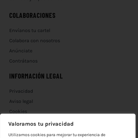
COLABORACIONES
Envíanos tu cartel
Colabora con nosotros
Anúnciate
Contrátanos
INFORMACIÓN LEGAL
Privacidad
Aviso legal
Cookies
Devoluciones
Valoramos tu privacidad
Utilizamos cookies para mejorar tu experiencia de