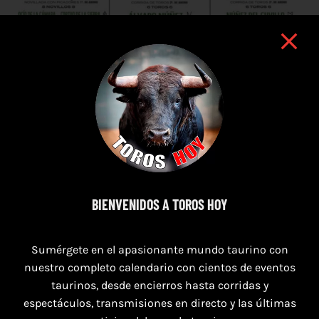
BIENVENIDOS A TOROS HOY
7 de agosto de 2026
TOROS PUERTO DE SANTA MARÍA DEL 7 AL 9
Sumérgete en el apasionante mundo taurino con
DE AGOSTO 2026
nuestro completo calendario con cientos de eventos
taurinos, desde encierros hasta corridas y
espectáculos, transmisiones en directo y las últimas