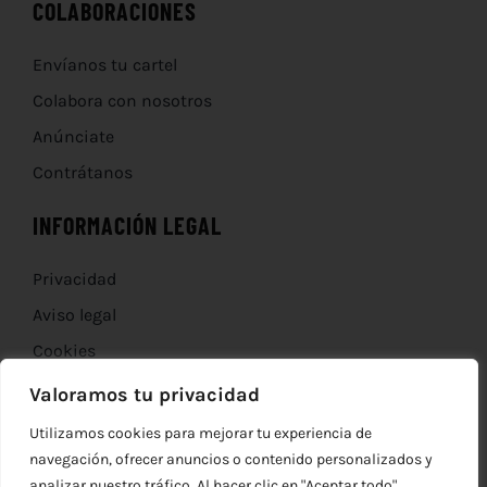
COLABORACIONES
Envíanos tu cartel
Colabora con nosotros
Anúnciate
Contrátanos
INFORMACIÓN LEGAL
Privacidad
Aviso legal
Cookies
Devoluciones
Valoramos tu privacidad
Utilizamos cookies para mejorar tu experiencia de
navegación, ofrecer anuncios o contenido personalizados y
analizar nuestro tráfico. Al hacer clic en "Aceptar todo",