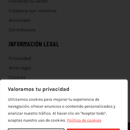
Envíanos tu cartel
Colabora con nosotros
Anúnciate
Contrátanos
INFORMACIÓN LEGAL
Privacidad
Aviso legal
Cookies
Devoluciones
Valoramos tu privacidad
Utilizamos cookies para mejorar tu experiencia de
navegación, ofrecer anuncios o contenido personalizados y
analizar nuestro tráfico. Al hacer clic en "Aceptar todo",
aceptas nuestro uso de cookies.
Política de cookies