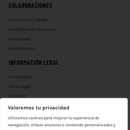
COLABORACIONES
Envíanos tu cartel
Colabora con nosotros
Anúnciate
Contrátanos
INFORMACIÓN LEGAL
Privacidad
Aviso legal
Cookies
Devoluciones
Valoramos tu privacidad
Utilizamos cookies para mejorar tu experiencia de
navegación, ofrecer anuncios o contenido personalizados y