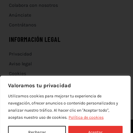
Colabora con nosotros
Anúnciate
Contrátanos
INFORMACIÓN LEGAL
Privacidad
Aviso legal
Cookies
Devoluciones
Valoramos tu privacidad
Utilizamos cookies para mejorar tu experiencia de
navegación, ofrecer anuncios o contenido personalizados y
analizar nuestro tráfico. Al hacer clic en "Aceptar todo",
aceptas nuestro uso de cookies.
Política de cookies
Rechazar
Aceptar
© Copyright 2012 - 2026 |
edev
| Todos los derechos reservados