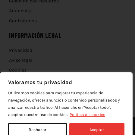
Colabora con nosotros
Anúnciate
Contrátanos
INFORMACIÓN LEGAL
Privacidad
Aviso legal
Cookies
Devoluciones
Valoramos tu privacidad
Utilizamos cookies para mejorar tu experiencia de
navegación, ofrecer anuncios o contenido personalizados y
analizar nuestro tráfico. Al hacer clic en "Aceptar todo",
aceptas nuestro uso de cookies.
Política de cookies
Rechazar
Aceptar
© Copyright 2012 - 2026 |
edev
| Todos los derechos reservados