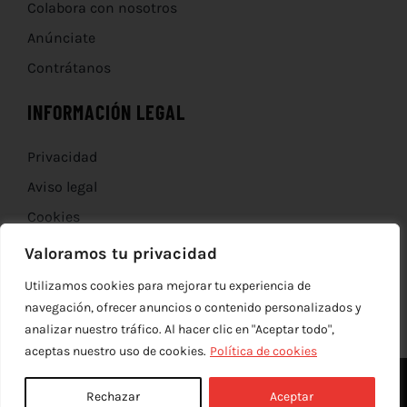
Colabora con nosotros
Anúnciate
Contrátanos
INFORMACIÓN LEGAL
Privacidad
Aviso legal
Cookies
Devoluciones
Valoramos tu privacidad
Utilizamos cookies para mejorar tu experiencia de
navegación, ofrecer anuncios o contenido personalizados y
analizar nuestro tráfico. Al hacer clic en "Aceptar todo",
aceptas nuestro uso de cookies.
Política de cookies
Rechazar
Aceptar
© Copyright 2012 - 2026 |
edev
| Todos los derechos reservados