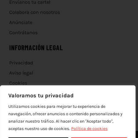
Envíanos tu cartel
Colabora con nosotros
Anúnciate
Contrátanos
INFORMACIÓN LEGAL
Privacidad
Aviso legal
Cookies
Devoluciones
Valoramos tu privacidad
Utilizamos cookies para mejorar tu experiencia de
navegación, ofrecer anuncios o contenido personalizados y
analizar nuestro tráfico. Al hacer clic en "Aceptar todo",
aceptas nuestro uso de cookies.
Política de cookies