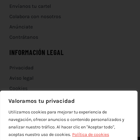
Envíanos tu cartel
Colabora con nosotros
Anúnciate
Contrátanos
INFORMACIÓN LEGAL
Privacidad
Aviso legal
Cookies
Devoluciones
Valoramos tu privacidad
Utilizamos cookies para mejorar tu experiencia de
navegación, ofrecer anuncios o contenido personalizados y
analizar nuestro tráfico. Al hacer clic en "Aceptar todo",
aceptas nuestro uso de cookies.
Política de cookies