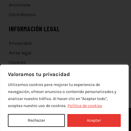
Anúnciate
Contrátanos
INFORMACIÓN LEGAL
Privacidad
Aviso legal
Cookies
Devoluciones
Valoramos tu privacidad
Utilizamos cookies para mejorar tu experiencia de
navegación, ofrecer anuncios o contenido personalizados y
analizar nuestro tráfico. Al hacer clic en "Aceptar todo",
aceptas nuestro uso de cookies.
Política de cookies
Rechazar
Aceptar
© Copyright 2012 - 2026 |
edev
| Todos los derechos reservados