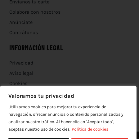
Envíanos tu cartel
Colabora con nosotros
Anúnciate
Contrátanos
INFORMACIÓN LEGAL
Privacidad
Aviso legal
Cookies
Devoluciones
Valoramos tu privacidad
Utilizamos cookies para mejorar tu experiencia de
navegación, ofrecer anuncios o contenido personalizados y
analizar nuestro tráfico. Al hacer clic en "Aceptar todo",
aceptas nuestro uso de cookies.
Política de cookies