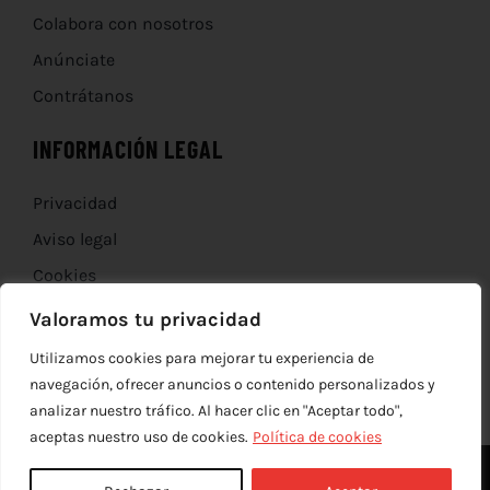
Colabora con nosotros
Anúnciate
Contrátanos
INFORMACIÓN LEGAL
Privacidad
Aviso legal
Cookies
Devoluciones
Valoramos tu privacidad
Utilizamos cookies para mejorar tu experiencia de
navegación, ofrecer anuncios o contenido personalizados y
analizar nuestro tráfico. Al hacer clic en "Aceptar todo",
aceptas nuestro uso de cookies.
Política de cookies