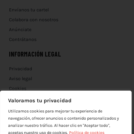
Envíanos tu cartel
Colabora con nosotros
Anúnciate
Contrátanos
INFORMACIÓN LEGAL
Privacidad
Aviso legal
Cookies
Devoluciones
Valoramos tu privacidad
Utilizamos cookies para mejorar tu experiencia de
navegación, ofrecer anuncios o contenido personalizados y
analizar nuestro tráfico. Al hacer clic en "Aceptar todo",
aceptas nuestro uso de cookies.
Política de cookies