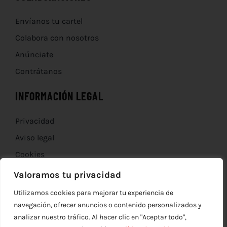
Envíanos tu cartel
Colabora con nosotros
Anúnciate
Contrátanos
INFORMACIÓN LEGAL
Privacidad
Aviso legal
Cookies
Devoluciones
Valoramos tu privacidad
Utilizamos cookies para mejorar tu experiencia de
navegación, ofrecer anuncios o contenido personalizados y
analizar nuestro tráfico. Al hacer clic en "Aceptar todo",