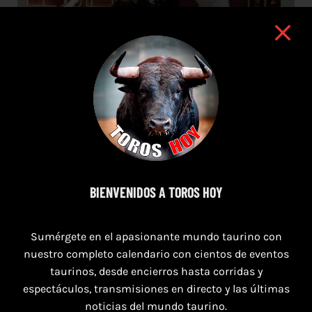
BIENVENIDOS A TOROS HOY
9 de agosto de 2026
Sumérgete en el apasionante mundo taurino con
TOROS NAVAS DE SAN JUAN 9 AGOSTO
nuestro completo calendario con cientos de eventos
2026
taurinos, desde encierros hasta corridas y
espectáculos, transmisiones en directo y las últimas
noticias del mundo taurino.