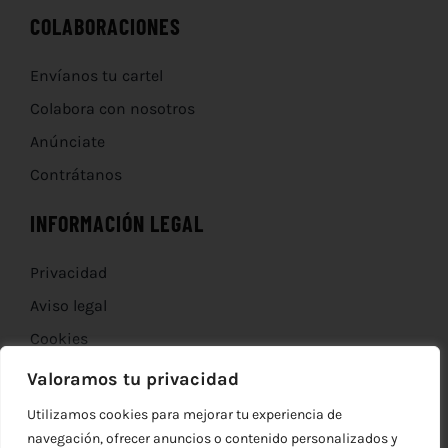
COLABORACIONES
Envíanos tu cartel
Colabora con nosotros
Anúnciate
Contrátanos
INFORMACIÓN LEGAL
Privacidad
Aviso legal
Cookies
Devoluciones
Valoramos tu privacidad
Utilizamos cookies para mejorar tu experiencia de
navegación, ofrecer anuncios o contenido personalizados y