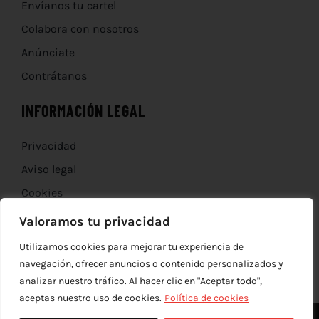
Envíanos tu cartel
Colabora con nosotros
Anúnciate
Contrátanos
INFORMACIÓN LEGAL
Privacidad
Aviso legal
Cookies
Devoluciones
Valoramos tu privacidad
Utilizamos cookies para mejorar tu experiencia de
navegación, ofrecer anuncios o contenido personalizados y
analizar nuestro tráfico. Al hacer clic en "Aceptar todo",
aceptas nuestro uso de cookies.
Política de cookies