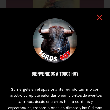
BIENVENIDOS A TOROS HOY
16 de agosto de 2026
Sumérgete en el apasionante mundo taurino con
TOROS HERRERA DEL DUQUE 16 AGOSTO
nuestro completo calendario con cientos de eventos
2026.
taurinos, desde encierros hasta corridas y
espectáculos, transmisiones en directo y las últimas