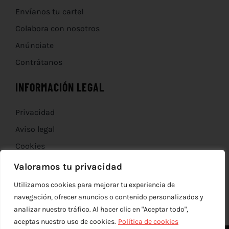
Envíanos tu cartel
Colabora con nosotros
Anúnciate
Contrátanos
INFORMACIÓN LEGAL
Privacidad
Aviso legal
Cookies
Devoluciones
Valoramos tu privacidad
Utilizamos cookies para mejorar tu experiencia de
navegación, ofrecer anuncios o contenido personalizados y
analizar nuestro tráfico. Al hacer clic en "Aceptar todo",
aceptas nuestro uso de cookies.
Política de cookies