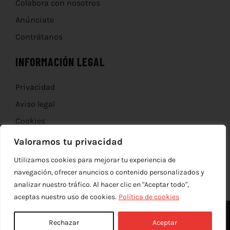
Colabora con nosotros
Anúnciate
Contrátanos
INFORMACIÓN LEGAL
Privacidad
Aviso legal
Cookies
Devoluciones
Valoramos tu privacidad
Utilizamos cookies para mejorar tu experiencia de
navegación, ofrecer anuncios o contenido personalizados y
analizar nuestro tráfico. Al hacer clic en "Aceptar todo",
aceptas nuestro uso de cookies.
Política de cookies
Rechazar
Aceptar
© Copyright 2012 - 2026 |
edev
| Todos los derechos reservados