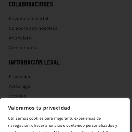
COLABORACIONES
Envíanos tu cartel
Colabora con nosotros
Anúnciate
Contrátanos
INFORMACIÓN LEGAL
Privacidad
Aviso legal
Cookies
Devoluciones
Valoramos tu privacidad
Utilizamos cookies para mejorar tu experiencia de
navegación, ofrecer anuncios o contenido personalizados y