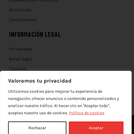
Anúnciate
Contrátanos
INFORMACIÓN LEGAL
Privacidad
Aviso legal
Cookies
Devoluciones
Valoramos tu privacidad
Utilizamos cookies para mejorar tu experiencia de
navegación, ofrecer anuncios o contenido personalizados y
analizar nuestro tráfico. Al hacer clic en "Aceptar todo",
aceptas nuestro uso de cookies.
Política de cookies
Rechazar
Aceptar
© Copyright 2012 - 2026 |
edev
| Todos los derechos reservados