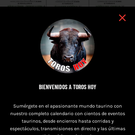
BIENVENIDOS A TOROS HOY
7 de agosto de 2026
TOROS PUERTO DE SANTA MARÍA DEL 7 AL 9
Sumérgete en el apasionante mundo taurino con
DE AGOSTO 2026
nuestro completo calendario con cientos de eventos
taurinos, desde encierros hasta corridas y
espectáculos, transmisiones en directo y las últimas