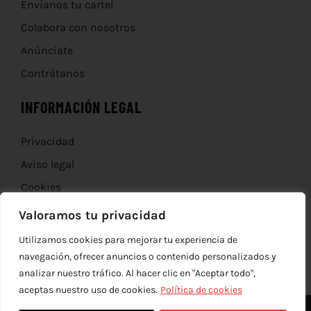
Envíanos tu cartel
Colabora con nosotros
Anúnciate
Contrátanos
INFORMACIÓN LEGAL
Privacidad
Aviso legal
Cookies
Devoluciones
Valoramos tu privacidad
Utilizamos cookies para mejorar tu experiencia de
navegación, ofrecer anuncios o contenido personalizados y
analizar nuestro tráfico. Al hacer clic en "Aceptar todo",
aceptas nuestro uso de cookies.
Política de cookies