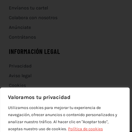
Envíanos tu cartel
Colabora con nosotros
Anúnciate
Contrátanos
INFORMACIÓN LEGAL
Privacidad
Aviso legal
Cookies
Devoluciones
Valoramos tu privacidad
Utilizamos cookies para mejorar tu experiencia de
navegación, ofrecer anuncios o contenido personalizados y
analizar nuestro tráfico. Al hacer clic en "Aceptar todo",
aceptas nuestro uso de cookies.
Política de cookies