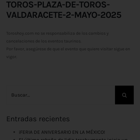
TOROS-PLAZA-DE-TOROS-
VALDARACETE-2-MAYO-2025
Toroshoy.com no se responsabiliza de los cambios y
cancelaciones de los eventos taurinos.
Por favor, asegúrese de que el evento que quiere visitar sigue en
vigor.
Buscar:
Entradas recientes
¡FERIA DE ANIVERSARIO EN LA MÉXICO!
El último rebaño de lidia trashumante inicia un