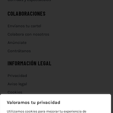
COLABORACIONES
Envíanos tu cartel
Colabora con nosotros
Anúnciate
Contrátanos
INFORMACIÓN LEGAL
Privacidad
Aviso legal
Cookies
Devoluciones
Valoramos tu privacidad
Utilizamos cookies para mejorar tu experiencia de